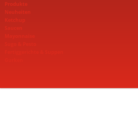
Produkte
Neuheiten
Ketchup
Saucen
Mayonnaise
Sugo & Pesto
Fertiggerichte & Suppen
Gurken