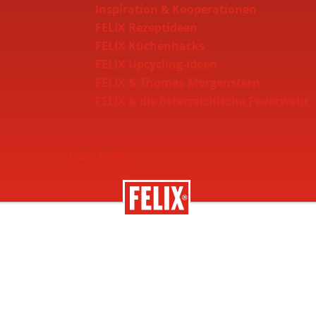
Inspiration & Kooperationen
FELIX Rezeptideen
FELIX Küchenhacks
FELIX Upcycling-Ideen
FELIX & Thomas Morgenstern
FELIX & die österreichische Feuerwehr
Über Felix
Geschichte
Nachhaltigkeit