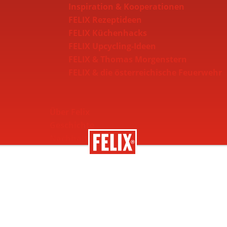
Inspiration & Kooperationen
FELIX Rezeptideen
FELIX Küchenhacks
FELIX Upcycling-Ideen
FELIX & Thomas Morgenstern
FELIX & die österreichische Feuerwehr
Über Felix
Geschichte
Nachhaltigkeit