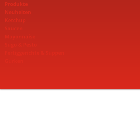
Produkte
Neuheiten
Ketchup
Saucen
Mayonnaise
Sugo & Pesto
Fertiggerichte & Suppen
Gurken