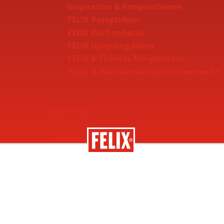
Inspiration & Kooperationen
FELIX Rezeptideen
FELIX Küchenhacks
FELIX Upcycling-Ideen
FELIX & Thomas Morgenstern
FELIX & die österreichische Feuerwehr
Über Felix
Geschichte
Nachhaltigkeit