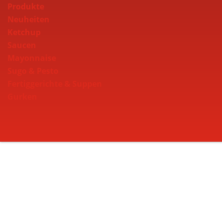
Produkte
Neuheiten
Ketchup
Saucen
Mayonnaise
Sugo & Pesto
Fertiggerichte & Suppen
Gurken