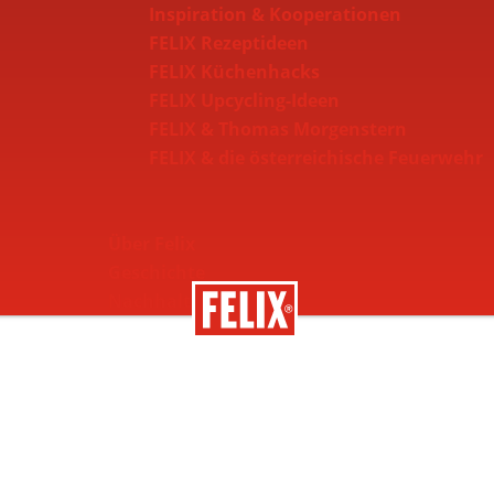
Inspiration & Kooperationen
FELIX Rezeptideen
FELIX Küchenhacks
FELIX Upcycling-Ideen
FELIX & Thomas Morgenstern
FELIX & die österreichische Feuerwehr
Über Felix
Geschichte
Nachhaltigkeit