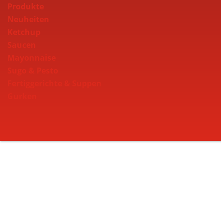
Produkte
Neuheiten
Ketchup
Saucen
Mayonnaise
Sugo & Pesto
Fertiggerichte & Suppen
Gurken