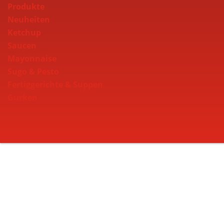
Produkte
Neuheiten
Ketchup
Saucen
Mayonnaise
Sugo & Pesto
Fertiggerichte & Suppen
Gurken