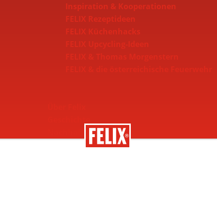
Inspiration & Kooperationen
FELIX Rezeptideen
FELIX Küchenhacks
FELIX Upcycling-Ideen
FELIX & Thomas Morgenstern
FELIX & die österreichische Feuerwehr
Über Felix
Geschichte
Nachhaltigkeit