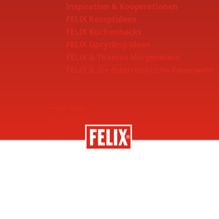
Inspiration & Kooperationen
FELIX Rezeptideen
FELIX Küchenhacks
FELIX Upcycling-Ideen
FELIX & Thomas Morgenstern
FELIX & die österreichische Feuerwehr
Über Felix
Geschichte
Nachhaltigkeit