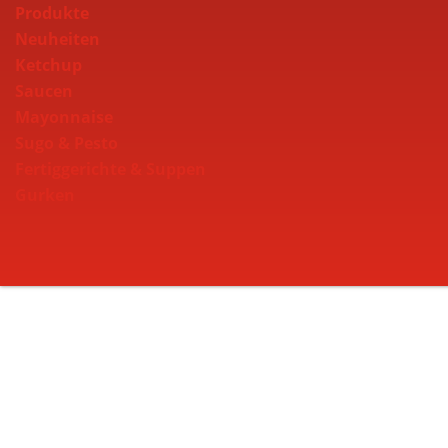
Produkte
Neuheiten
Ketchup
Saucen
Mayonnaise
Sugo & Pesto
Fertiggerichte & Suppen
Gurken