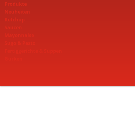
Produkte
Neuheiten
Ketchup
Saucen
Mayonnaise
Sugo & Pesto
Fertiggerichte & Suppen
Gurken