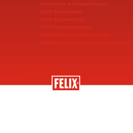
Inspiration & Kooperationen
FELIX Rezeptideen
FELIX Küchenhacks
FELIX Upcycling-Ideen
FELIX & Thomas Morgenstern
FELIX & die österreichische Feuerwehr
Über Felix
Geschichte
Nachhaltigkeit