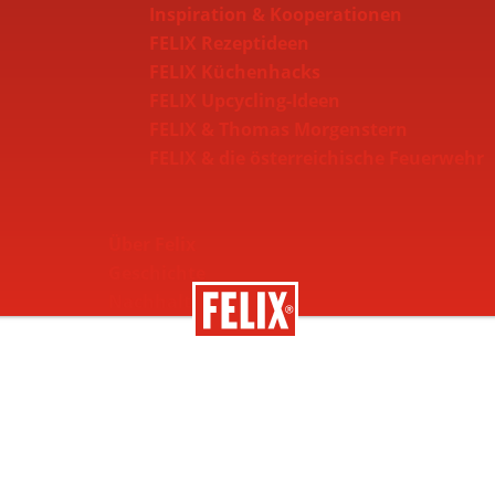
Inspiration & Kooperationen
FELIX Rezeptideen
FELIX Küchenhacks
FELIX Upcycling-Ideen
FELIX & Thomas Morgenstern
FELIX & die österreichische Feuerwehr
Über Felix
Geschichte
Nachhaltigkeit