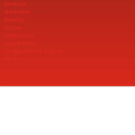
Produkte
Neuheiten
Ketchup
Saucen
Mayonnaise
Sugo & Pesto
Fertiggerichte & Suppen
Gurken