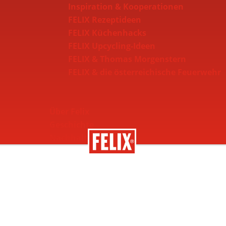
Inspiration & Kooperationen
FELIX Rezeptideen
FELIX Küchenhacks
FELIX Upcycling-Ideen
FELIX & Thomas Morgenstern
FELIX & die österreichische Feuerwehr
Über Felix
Geschichte
Nachhaltigkeit