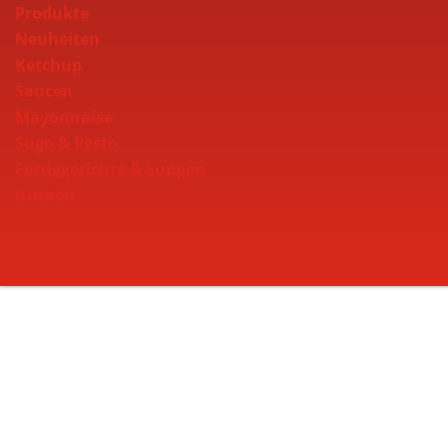
Produkte
Neuheiten
Ketchup
Saucen
Mayonnaise
Sugo & Pesto
Fertiggerichte & Suppen
Gurken