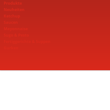
Produkte
Neuheiten
Ketchup
Saucen
Mayonnaise
Sugo & Pesto
Fertiggerichte & Suppen
Gurken