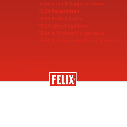
Inspiration & Kooperationen
FELIX Rezeptideen
FELIX Küchenhacks
FELIX Upcycling-Ideen
FELIX & Thomas Morgenstern
FELIX & die österreichische Feuerwehr
Über Felix
Geschichte
Nachhaltigkeit