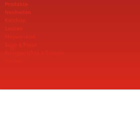
Produkte
Neuheiten
Ketchup
Saucen
Mayonnaise
Sugo & Pesto
Fertiggerichte & Suppen
Gurken