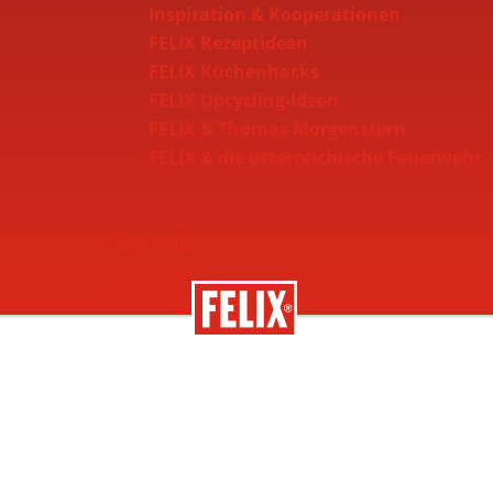
Inspiration & Kooperationen
FELIX Rezeptideen
FELIX Küchenhacks
FELIX Upcycling-Ideen
FELIX & Thomas Morgenstern
FELIX & die österreichische Feuerwehr
Über Felix
Geschichte
Nachhaltigkeit