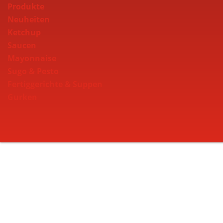
Produkte
Neuheiten
Ketchup
Saucen
Mayonnaise
Sugo & Pesto
Fertiggerichte & Suppen
Gurken