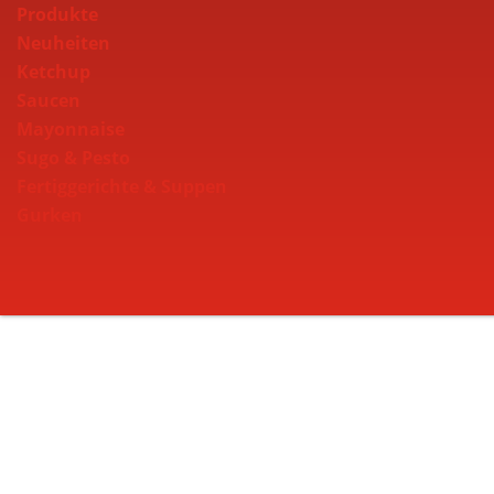
Produkte
Neuheiten
Ketchup
Saucen
Mayonnaise
Sugo & Pesto
Fertiggerichte & Suppen
Gurken