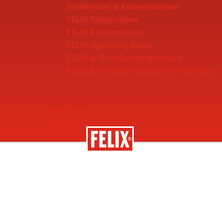
Inspiration & Kooperationen
FELIX Rezeptideen
FELIX Küchenhacks
FELIX Upcycling-Ideen
FELIX & Thomas Morgenstern
FELIX & die österreichische Feuerwehr
Über Felix
Geschichte
Nachhaltigkeit