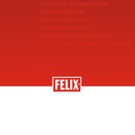
Inspiration & Kooperationen
FELIX Rezeptideen
FELIX Küchenhacks
FELIX Upcycling-Ideen
FELIX & Thomas Morgenstern
FELIX & die österreichische Feuerwehr
Über Felix
Geschichte
Nachhaltigkeit