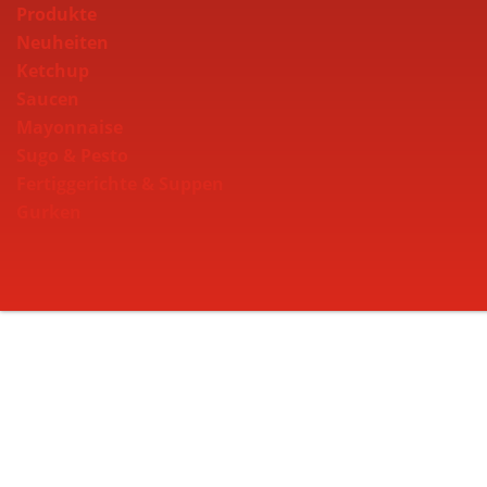
Produkte
Neuheiten
Ketchup
Saucen
Mayonnaise
Sugo & Pesto
Fertiggerichte & Suppen
Gurken