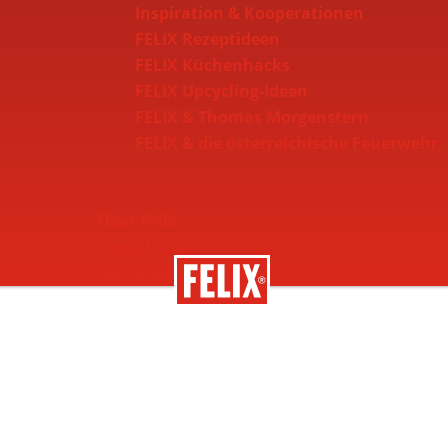
Inspiration & Kooperationen
FELIX Rezeptideen
FELIX Küchenhacks
FELIX Upcycling-Ideen
FELIX & Thomas Morgenstern
FELIX & die österreichische Feuerwehr
Über Felix
Geschichte
Nachhaltigkeit