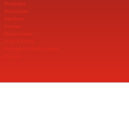
Produkte
Neuheiten
Ketchup
Saucen
Mayonnaise
Sugo & Pesto
Fertiggerichte & Suppen
Gurken