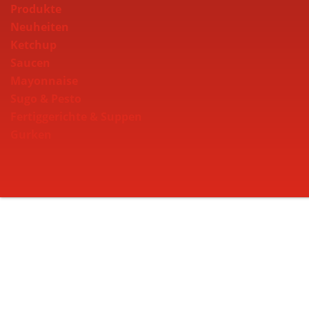
Produkte
Neuheiten
Ketchup
Saucen
Mayonnaise
Sugo & Pesto
Fertiggerichte & Suppen
Gurken