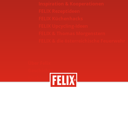
Inspiration & Kooperationen
FELIX Rezeptideen
FELIX Küchenhacks
FELIX Upcycling-Ideen
FELIX & Thomas Morgenstern
FELIX & die österreichische Feuerwehr
Über Felix
Geschichte
Nachhaltigkeit