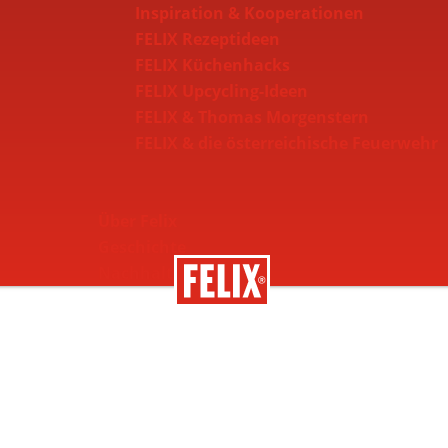
Inspiration & Kooperationen
FELIX Rezeptideen
FELIX Küchenhacks
FELIX Upcycling-Ideen
FELIX & Thomas Morgenstern
FELIX & die österreichische Feuerwehr
Über Felix
Geschichte
Nachhaltigkeit