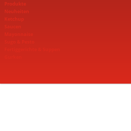
Produkte
Neuheiten
Ketchup
Saucen
Mayonnaise
Sugo & Pesto
Fertiggerichte & Suppen
Gurken