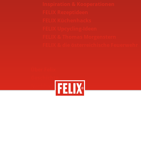
Inspiration & Kooperationen
FELIX Rezeptideen
FELIX Küchenhacks
FELIX Upcycling-Ideen
FELIX & Thomas Morgenstern
FELIX & die österreichische Feuerwehr
Über Felix
Geschichte
Nachhaltigkeit