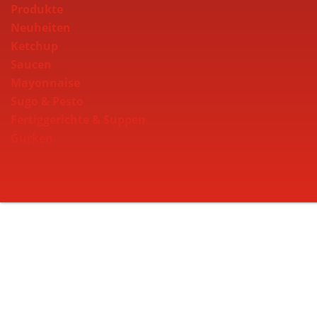
Produkte
Neuheiten
Ketchup
Saucen
Mayonnaise
Sugo & Pesto
Fertiggerichte & Suppen
Gurken