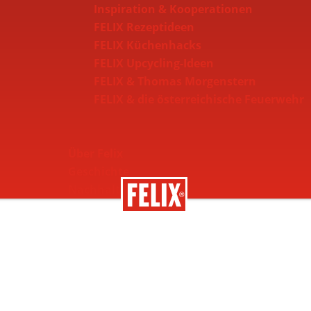
Inspiration & Kooperationen
FELIX Rezeptideen
FELIX Küchenhacks
FELIX Upcycling-Ideen
FELIX & Thomas Morgenstern
FELIX & die österreichische Feuerwehr
Über Felix
Geschichte
Nachhaltigkeit