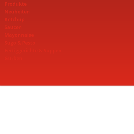
Produkte
Neuheiten
Ketchup
Saucen
Mayonnaise
Sugo & Pesto
Fertiggerichte & Suppen
Gurken