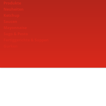
Produkte
Neuheiten
Ketchup
Saucen
Mayonnaise
Sugo & Pesto
Fertiggerichte & Suppen
Gurken