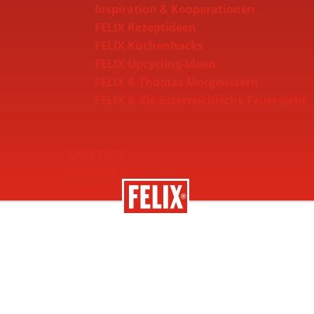
Inspiration & Kooperationen
FELIX Rezeptideen
FELIX Küchenhacks
FELIX Upcycling-Ideen
FELIX & Thomas Morgenstern
FELIX & die österreichische Feuerwehr
Über Felix
Geschichte
Nachhaltigkeit