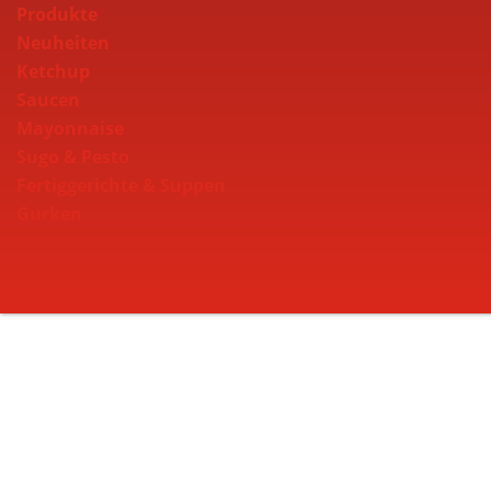
Produkte
Neuheiten
Ketchup
Saucen
Mayonnaise
Sugo & Pesto
Fertiggerichte & Suppen
Gurken