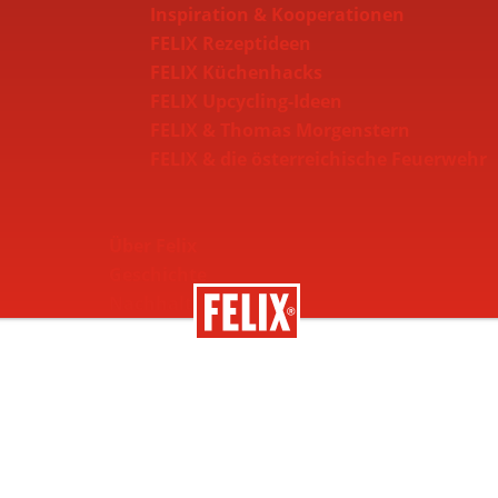
Inspiration & Kooperationen
FELIX Rezeptideen
FELIX Küchenhacks
FELIX Upcycling-Ideen
FELIX & Thomas Morgenstern
FELIX & die österreichische Feuerwehr
Über Felix
Geschichte
Nachhaltigkeit