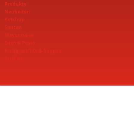
Produkte
Neuheiten
Ketchup
Saucen
Mayonnaise
Sugo & Pesto
Fertiggerichte & Suppen
Gurken