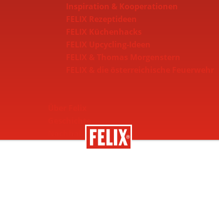
Inspiration & Kooperationen
FELIX Rezeptideen
FELIX Küchenhacks
FELIX Upcycling-Ideen
FELIX & Thomas Morgenstern
FELIX & die österreichische Feuerwehr
Über Felix
Geschichte
Nachhaltigkeit