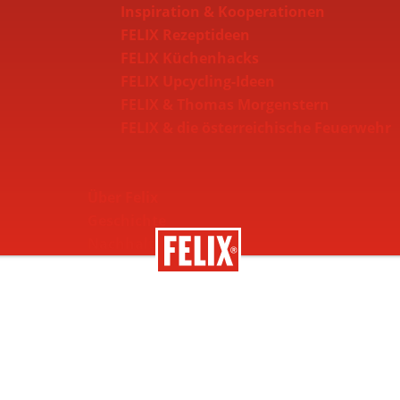
Inspiration & Kooperationen
FELIX Rezeptideen
FELIX Küchenhacks
FELIX Upcycling-Ideen
FELIX & Thomas Morgenstern
FELIX & die österreichische Feuerwehr
Über Felix
Geschichte
Nachhaltigkeit