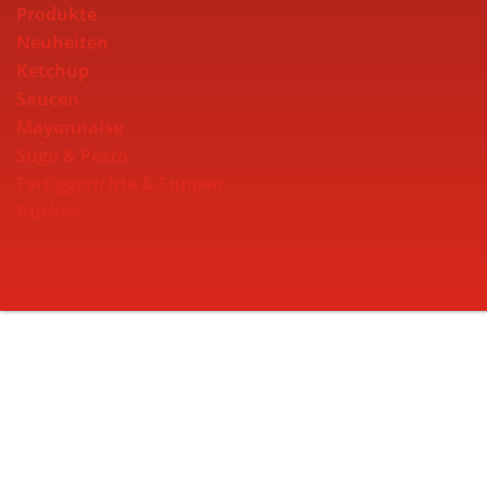
Produkte
Neuheiten
Ketchup
Saucen
Mayonnaise
Sugo & Pesto
Fertiggerichte & Suppen
Gurken