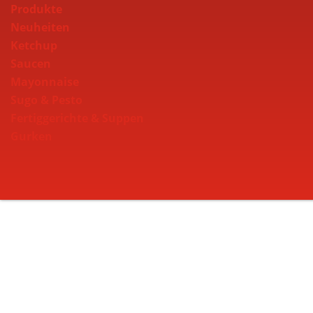
Produkte
Neuheiten
Ketchup
Saucen
Mayonnaise
Sugo & Pesto
Fertiggerichte & Suppen
Gurken