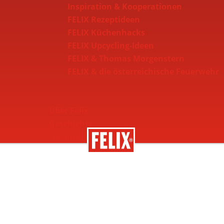
Inspiration & Kooperationen
FELIX Rezeptideen
FELIX Küchenhacks
FELIX Upcycling-Ideen
FELIX & Thomas Morgenstern
FELIX & die österreichische Feuerwehr
Über Felix
Geschichte
Nachhaltigkeit