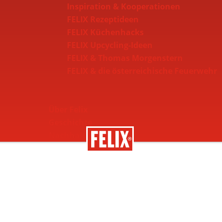
Inspiration & Kooperationen
FELIX Rezeptideen
FELIX Küchenhacks
FELIX Upcycling-Ideen
FELIX & Thomas Morgenstern
FELIX & die österreichische Feuerwehr
Über Felix
Geschichte
Nachhaltigkeit