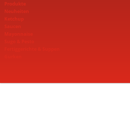
Produkte
Neuheiten
Ketchup
Saucen
Mayonnaise
Sugo & Pesto
Fertiggerichte & Suppen
Gurken