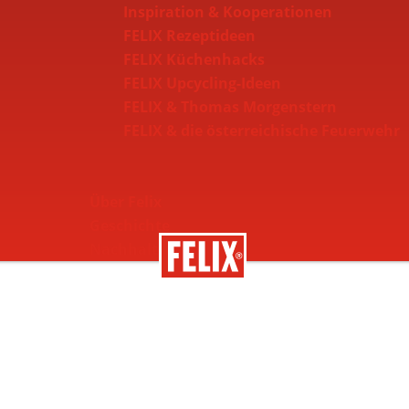
Inspiration & Kooperationen
FELIX Rezeptideen
FELIX Küchenhacks
FELIX Upcycling-Ideen
FELIX & Thomas Morgenstern
FELIX & die österreichische Feuerwehr
Über Felix
Geschichte
Nachhaltigkeit