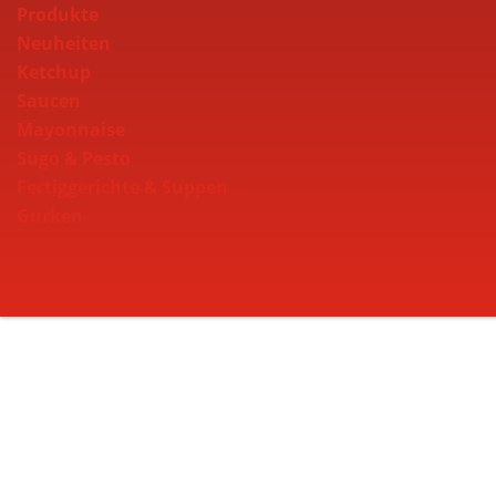
Produkte
Neuheiten
Ketchup
Saucen
Mayonnaise
Sugo & Pesto
Fertiggerichte & Suppen
Gurken