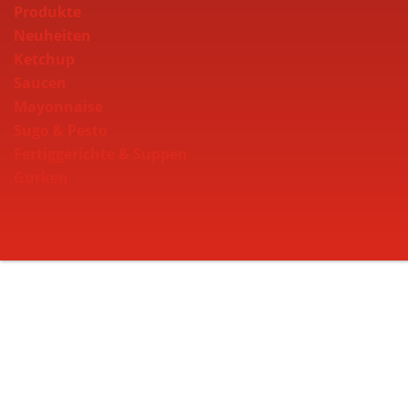
Produkte
Neuheiten
Ketchup
Saucen
Mayonnaise
Sugo & Pesto
Fertiggerichte & Suppen
Gurken