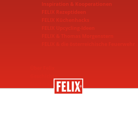
Inspiration & Kooperationen
FELIX Rezeptideen
FELIX Küchenhacks
FELIX Upcycling-Ideen
FELIX & Thomas Morgenstern
FELIX & die österreichische Feuerwehr
Über Felix
Geschichte
Nachhaltigkeit