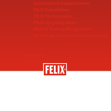
Inspiration & Kooperationen
FELIX Rezeptideen
FELIX Küchenhacks
FELIX Upcycling-Ideen
FELIX & Thomas Morgenstern
FELIX & die österreichische Feuerwehr
Über Felix
Geschichte
Nachhaltigkeit