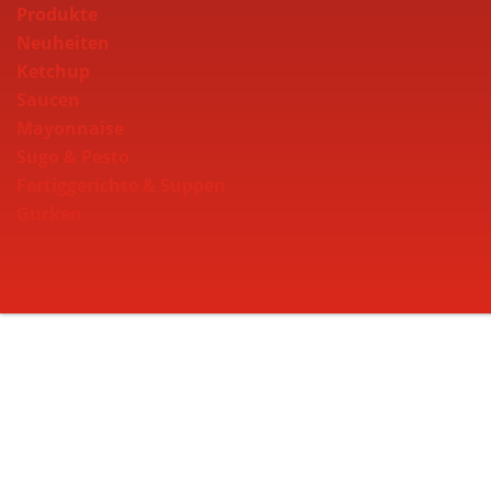
Produkte
Neuheiten
Ketchup
Saucen
Mayonnaise
Sugo & Pesto
Fertiggerichte & Suppen
Gurken