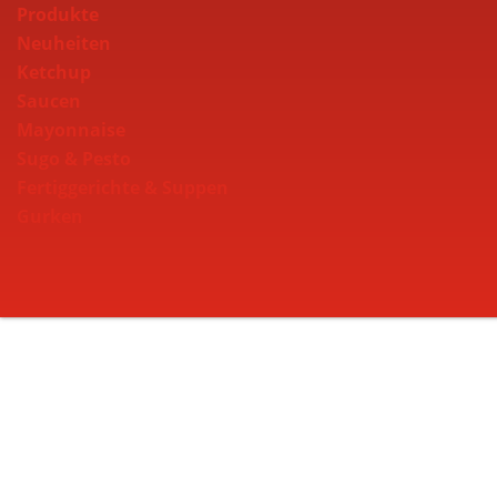
Produkte
Neuheiten
Ketchup
Saucen
Mayonnaise
Sugo & Pesto
Fertiggerichte & Suppen
Gurken