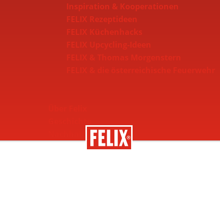
Inspiration & Kooperationen
FELIX Rezeptideen
FELIX Küchenhacks
FELIX Upcycling-Ideen
FELIX & Thomas Morgenstern
FELIX & die österreichische Feuerwehr
Über Felix
Geschichte
Nachhaltigkeit