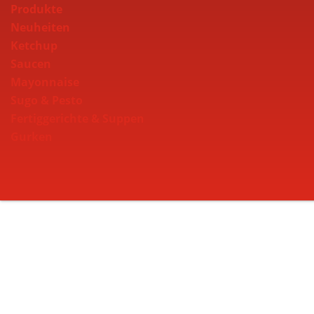
Produkte
Neuheiten
Ketchup
Saucen
Mayonnaise
Sugo & Pesto
Fertiggerichte & Suppen
Gurken