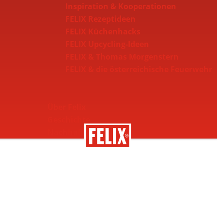
Inspiration & Kooperationen
FELIX Rezeptideen
FELIX Küchenhacks
FELIX Upcycling-Ideen
FELIX & Thomas Morgenstern
FELIX & die österreichische Feuerwehr
Über Felix
Geschichte
Nachhaltigkeit