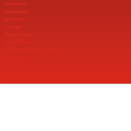
Produkte
Neuheiten
Ketchup
Saucen
Mayonnaise
Sugo & Pesto
Fertiggerichte & Suppen
Gurken