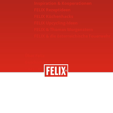
Inspiration & Kooperationen
FELIX Rezeptideen
FELIX Küchenhacks
FELIX Upcycling-Ideen
FELIX & Thomas Morgenstern
FELIX & die österreichische Feuerwehr
Über Felix
Geschichte
Nachhaltigkeit