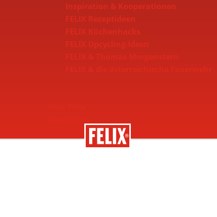
Inspiration & Kooperationen
FELIX Rezeptideen
FELIX Küchenhacks
FELIX Upcycling-Ideen
FELIX & Thomas Morgenstern
FELIX & die österreichische Feuerwehr
Über Felix
Geschichte
Nachhaltigkeit