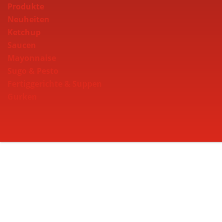
Produkte
Neuheiten
Ketchup
Saucen
Mayonnaise
Sugo & Pesto
Fertiggerichte & Suppen
Gurken