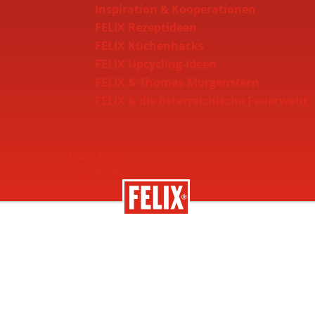
Inspiration & Kooperationen
FELIX Rezeptideen
FELIX Küchenhacks
FELIX Upcycling-Ideen
FELIX & Thomas Morgenstern
FELIX & die österreichische Feuerwehr
Über Felix
Geschichte
Nachhaltigkeit