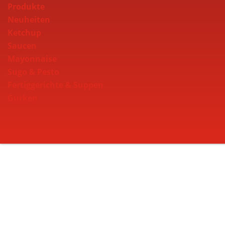
Produkte
Neuheiten
Ketchup
Saucen
Mayonnaise
Sugo & Pesto
Fertiggerichte & Suppen
Gurken