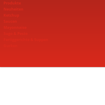
Produkte
Neuheiten
Ketchup
Saucen
Mayonnaise
Sugo & Pesto
Fertiggerichte & Suppen
Gurken