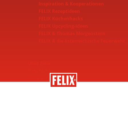
Inspiration & Kooperationen
FELIX Rezeptideen
FELIX Küchenhacks
FELIX Upcycling-Ideen
FELIX & Thomas Morgenstern
FELIX & die österreichische Feuerwehr
Über Felix
Geschichte
Nachhaltigkeit