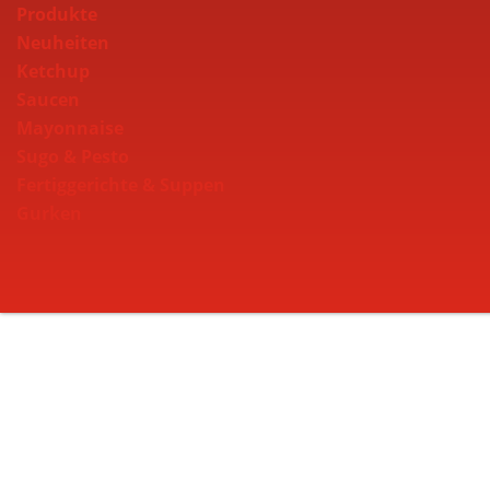
Produkte
Neuheiten
Ketchup
Saucen
Mayonnaise
Sugo & Pesto
Fertiggerichte & Suppen
Gurken