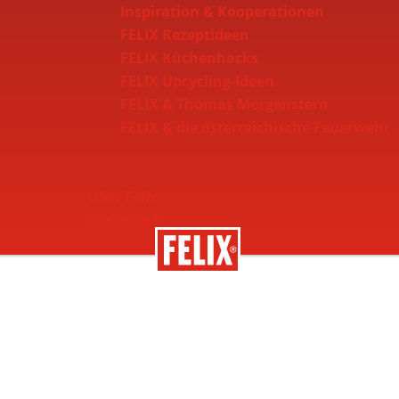
Inspiration & Kooperationen
FELIX Rezeptideen
FELIX Küchenhacks
FELIX Upcycling-Ideen
FELIX & Thomas Morgenstern
FELIX & die österreichische Feuerwehr
Über Felix
Geschichte
Nachhaltigkeit