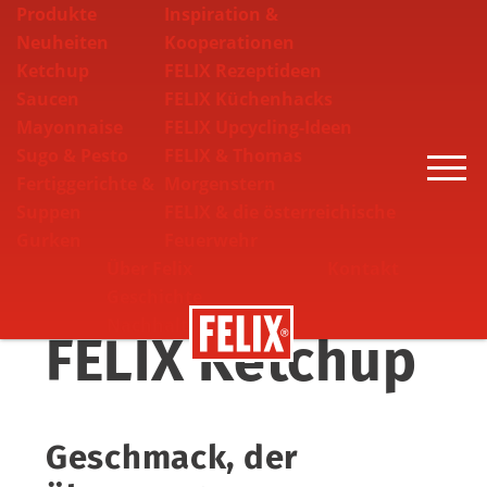
Produkte
Inspiration &
Neuheiten
Kooperationen
Ketchup
FELIX Rezeptideen
Saucen
FELIX Küchenhacks
Mayonnaise
FELIX Upcycling-Ideen
Sugo & Pesto
FELIX & Thomas
Toggle
Fertiggerichte &
Morgenstern
Suppen
FELIX & die österreichische
Gurken
Feuerwehr
Über Felix
Kontakt
Geschichte
Nachhaltigkeit
FELIX Ketchup
Geschmack, der