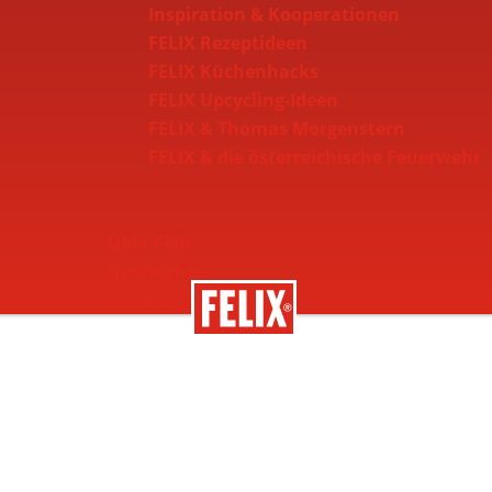
Inspiration & Kooperationen
FELIX Rezeptideen
FELIX Küchenhacks
FELIX Upcycling-Ideen
FELIX & Thomas Morgenstern
FELIX & die österreichische Feuerwehr
Über Felix
Geschichte
Nachhaltigkeit