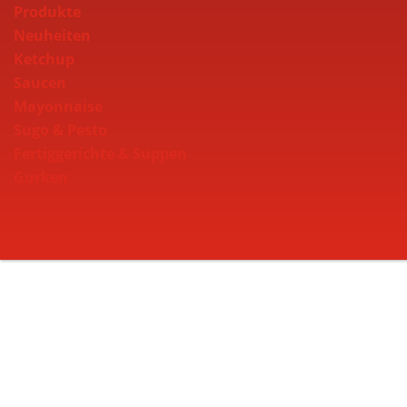
Produkte
Neuheiten
Ketchup
Saucen
Mayonnaise
Sugo & Pesto
Fertiggerichte & Suppen
Gurken