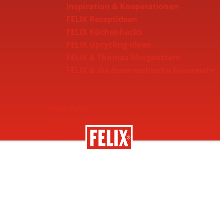
Inspiration & Kooperationen
FELIX Rezeptideen
FELIX Küchenhacks
FELIX Upcycling-Ideen
FELIX & Thomas Morgenstern
FELIX & die österreichische Feuerwehr
Über Felix
Geschichte
Nachhaltigkeit