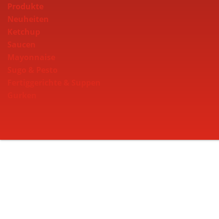
Produkte
Neuheiten
Ketchup
Saucen
Mayonnaise
Sugo & Pesto
Fertiggerichte & Suppen
Gurken