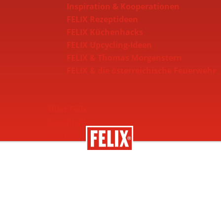
Inspiration & Kooperationen
FELIX Rezeptideen
FELIX Küchenhacks
FELIX Upcycling-Ideen
FELIX & Thomas Morgenstern
FELIX & die österreichische Feuerwehr
Über Felix
Geschichte
Nachhaltigkeit