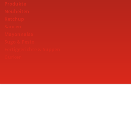
Produkte
Neuheiten
Ketchup
Saucen
Mayonnaise
Sugo & Pesto
Fertiggerichte & Suppen
Gurken