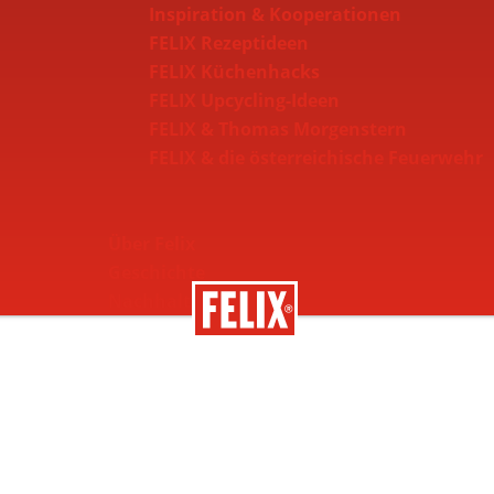
Inspiration & Kooperationen
FELIX Rezeptideen
FELIX Küchenhacks
FELIX Upcycling-Ideen
FELIX & Thomas Morgenstern
FELIX & die österreichische Feuerwehr
Über Felix
Geschichte
Nachhaltigkeit