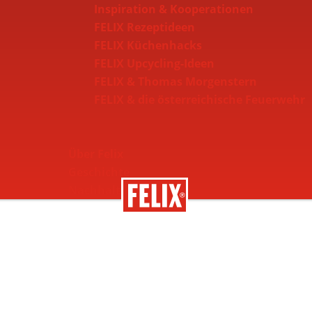
Inspiration & Kooperationen
FELIX Rezeptideen
FELIX Küchenhacks
FELIX Upcycling-Ideen
FELIX & Thomas Morgenstern
FELIX & die österreichische Feuerwehr
Über Felix
Geschichte
Nachhaltigkeit