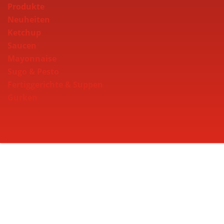
Produkte
Neuheiten
Ketchup
Saucen
Mayonnaise
Sugo & Pesto
Fertiggerichte & Suppen
Gurken