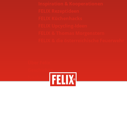
Inspiration & Kooperationen
FELIX Rezeptideen
FELIX Küchenhacks
FELIX Upcycling-Ideen
FELIX & Thomas Morgenstern
FELIX & die österreichische Feuerwehr
Über Felix
Geschichte
Nachhaltigkeit