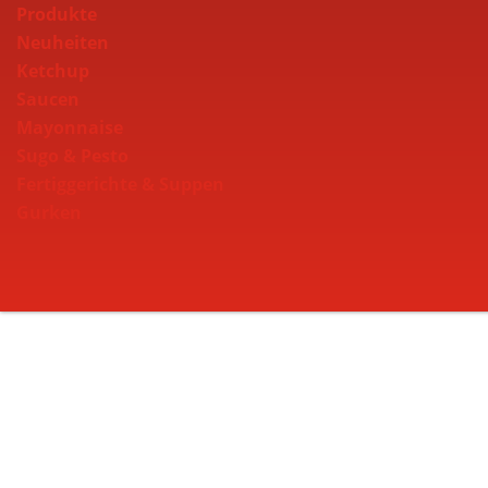
Produkte
Neuheiten
Ketchup
Saucen
Mayonnaise
Sugo & Pesto
Fertiggerichte & Suppen
Gurken