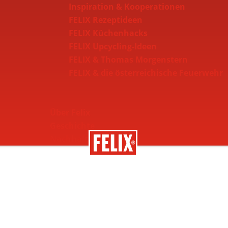
Inspiration & Kooperationen
FELIX Rezeptideen
FELIX Küchenhacks
FELIX Upcycling-Ideen
FELIX & Thomas Morgenstern
FELIX & die österreichische Feuerwehr
Über Felix
Geschichte
Nachhaltigkeit