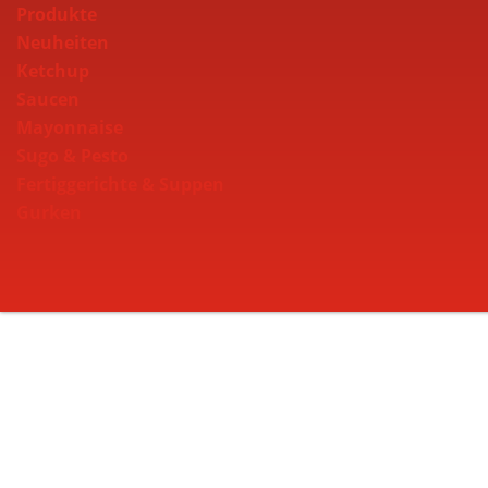
Produkte
Neuheiten
Ketchup
Saucen
Mayonnaise
Sugo & Pesto
Fertiggerichte & Suppen
Gurken