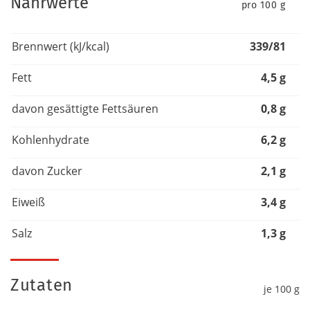
Nährwerte
pro 100 g
Brennwert (kJ/kcal)
339/81
Fett
4,5 g
davon gesättigte Fettsäuren
0,8 g
Kohlenhydrate
6,2 g
davon Zucker
2,1 g
Eiweiß
3,4 g
Salz
1,3 g
Zutaten
je 100 g