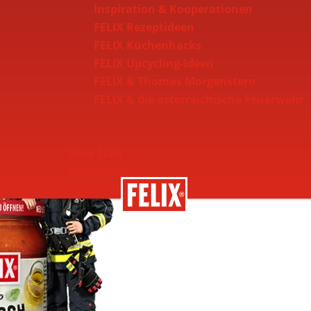
Inspiration & Kooperationen
FELIX Rezeptideen
FELIX Küchenhacks
FELIX Upcycling-Ideen
FELIX & Thomas Morgenstern
hische Feuerwehr
FELIX & die österreichische Feuerwehr
Über Felix
Geschichte
Nachhaltigkeit