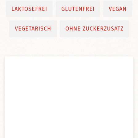
LAKTOSEFREI
GLUTENFREI
VEGAN
VEGETARISCH
OHNE ZUCKERZUSATZ