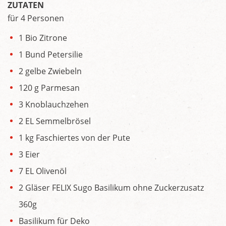
ZUTATEN
für 4 Personen
1 Bio Zitrone
1 Bund Petersilie
2 gelbe Zwiebeln
120 g Parmesan
3 Knoblauchzehen
2 EL Semmelbrösel
1 kg Faschiertes von der Pute
3 Eier
7 EL Olivenöl
2 Gläser FELIX Sugo Basilikum ohne Zuckerzusatz
360g
Basilikum für Deko