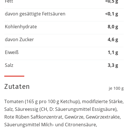
Fett
<0,5 g
davon gesättigte Fettsäuren
<0,1 g
Kohlenhydrate
8,0 g
davon Zucker
4,6 g
Eiweiß
1,1 g
Salz
3,3 g
Zutaten
je 100 g
Tomaten (165 g pro 100 g Ketchup), modifizierte Stärke,
Salz, Säureessig (CH, D: Säuerungsmittel Essigsäure),
Rote Rüben Saftkonzentrat, Gewürze, Gewürzextrakte,
Säuerungsmittel Milch- und Citronensäure,