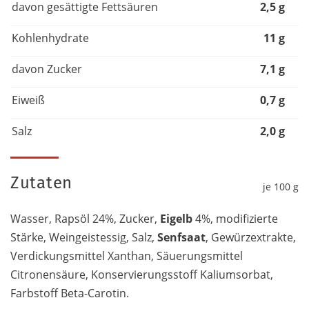
davon gesättigte Fettsäuren
2,5 g
Kohlenhydrate
11 g
davon Zucker
7,1 g
Eiweiß
0,7 g
Salz
2,0 g
Zutaten
je 100 g
Wasser, Rapsöl 24%, Zucker,
Eigelb
4%, modifizierte
Stärke, Weingeistessig, Salz,
Senfsaat
, Gewürzextrakte,
Verdickungsmittel Xanthan, Säuerungsmittel
Citronensäure, Konservierungsstoff Kaliumsorbat,
Farbstoff Beta-Carotin.