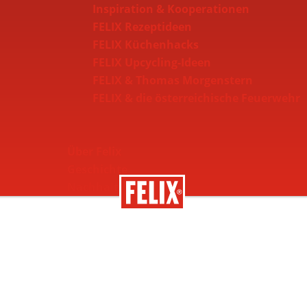
Inspiration & Kooperationen
FELIX Rezeptideen
FELIX Küchenhacks
FELIX Upcycling-Ideen
FELIX & Thomas Morgenstern
FELIX & die österreichische Feuerwehr
Über Felix
Geschichte
Nachhaltigkeit