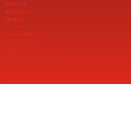
Produkte
Neuheiten
Ketchup
Saucen
Mayonnaise
Sugo & Pesto
Fertiggerichte & Suppen
Gurken